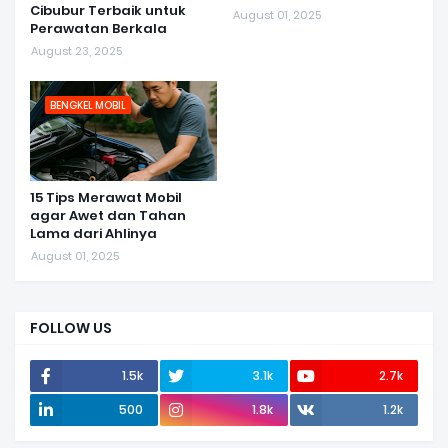
Cibubur Terbaik untuk
August 01, 2025
Perawatan Berkala
August 23, 2025
BENGKEL MOBIL
15 Tips Merawat Mobil
agar Awet dan Tahan
Lama dari Ahlinya
August 01, 2025
FOLLOW US
1.5k
3.1k
2.7k
500
1.8k
1.2k