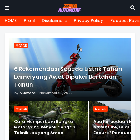
HOME
Profil
Disclaimers
Privacy Policy
Request Revi
MOTOR
6 Rekomendasi Sepeda Listrik Tahan
Lama yang Awet Dipakai Bertahun-
Tahun
by
Mustofa
November 25, 2025
MOTOR
MOTOR
Cara Memperbaiki Rangka
Apa Perbedaan Moto
Motor yang Penyok dengan
Adventure, Dual-Spo
Teknik Las yang Aman
Enduro? Panduan Le