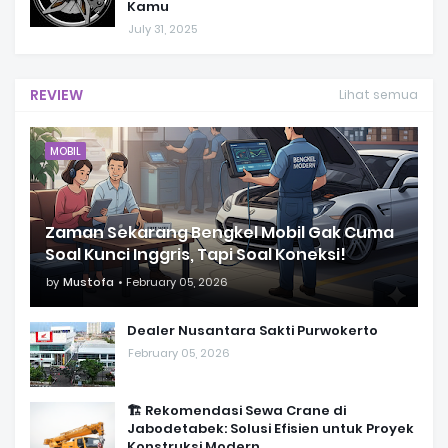
Kamu
July 31, 2025
REVIEW
Lihat semua
MOBIL
Zaman Sekarang Bengkel Mobil Gak Cuma
Soal Kunci Inggris, Tapi Soal Koneksi!
by
Mustofa
February 05, 2026
Dealer Nusantara Sakti Purwokerto
February 05, 2026
🏗️ Rekomendasi Sewa Crane di
Jabodetabek: Solusi Efisien untuk Proyek
Konstruksi Modern