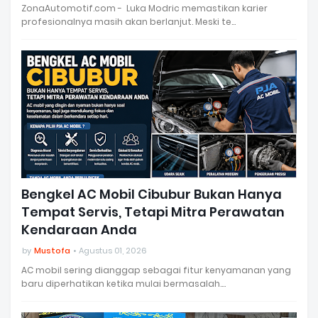
ZonaAutomotif.com - Luka Modric memastikan karier
profesionalnya masih akan berlanjut. Meski te…
Bengkel AC Mobil Cibubur Bukan Hanya
Tempat Servis, Tetapi Mitra Perawatan
Kendaraan Anda
by
Mustofa
Agustus 01, 2026
AC mobil sering dianggap sebagai fitur kenyamanan yang
baru diperhatikan ketika mulai bermasalah.…