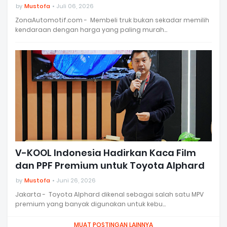
by
Mustofa
Juli 06, 2026
ZonaAutomotif.com - Membeli truk bukan sekadar memilih
kendaraan dengan harga yang paling murah…
V-KOOL Indonesia Hadirkan Kaca Film
dan PPF Premium untuk Toyota Alphard
by
Mustofa
Juni 26, 2026
Jakarta - Toyota Alphard dikenal sebagai salah satu MPV
premium yang banyak digunakan untuk kebu…
MUAT POSTINGAN LAINNYA