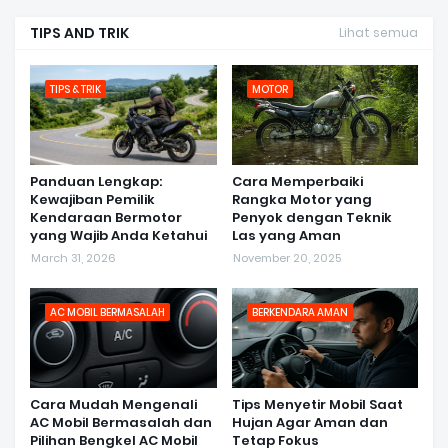
TIPS AND TRIK
Lihat semua
TIPS & TRIK
MOTOR
Panduan Lengkap:
Cara Memperbaiki
Kewajiban Pemilik
Rangka Motor yang
Kendaraan Bermotor
Penyok dengan Teknik
yang Wajib Anda Ketahui
Las yang Aman
March 31, 2026
November 20, 2025
AC MOBIL BERMASALAH
BERKENDARA AMAN
Cara Mudah Mengenali
Tips Menyetir Mobil Saat
AC Mobil Bermasalah dan
Hujan Agar Aman dan
Pilihan Bengkel AC Mobil
Tetap Fokus