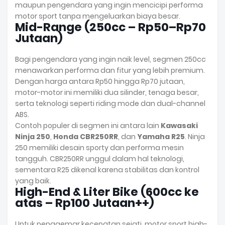
maupun pengendara yang ingin mencicipi performa
motor sport tanpa mengeluarkan biaya besar.
Mid-Range (250cc – Rp50–Rp70
Jutaan)
Bagi pengendara yang ingin naik level, segmen 250cc
menawarkan performa dan fitur yang lebih premium.
Dengan harga antara Rp50 hingga Rp70 jutaan,
motor-motor ini memiliki dua silinder, tenaga besar,
serta teknologi seperti riding mode dan dual-channel
ABS.
Contoh populer di segmen ini antara lain
Kawasaki
Ninja 250
,
Honda CBR250RR
, dan
Yamaha R25
. Ninja
250 memiliki desain sporty dan performa mesin
tangguh. CBR250RR unggul dalam hal teknologi,
sementara R25 dikenal karena stabilitas dan kontrol
yang baik.
High-End & Liter Bike (600cc ke
atas – Rp100 Jutaan++)
Untuk penggemar kecepatan sejati, motor sport high-