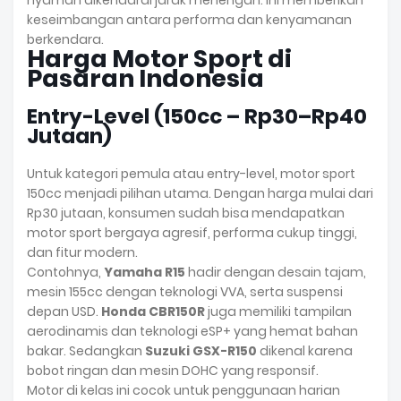
keseimbangan antara performa dan kenyamanan
berkendara.
Harga Motor Sport di
Pasaran Indonesia
Entry-Level (150cc – Rp30–Rp40
Jutaan)
Untuk kategori pemula atau entry-level, motor sport
150cc menjadi pilihan utama. Dengan harga mulai dari
Rp30 jutaan, konsumen sudah bisa mendapatkan
motor sport bergaya agresif, performa cukup tinggi,
dan fitur modern.
Contohnya,
Yamaha R15
hadir dengan desain tajam,
mesin 155cc dengan teknologi VVA, serta suspensi
depan USD.
Honda CBR150R
juga memiliki tampilan
aerodinamis dan teknologi eSP+ yang hemat bahan
bakar. Sedangkan
Suzuki GSX-R150
dikenal karena
bobot ringan dan mesin DOHC yang responsif.
Motor di kelas ini cocok untuk penggunaan harian