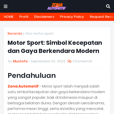
HOME
Profil
Disclaimers
Privacy Policy
Request Revi
Beranda
fitur motor sport
Motor Sport: Simbol Kecepatan
dan Gaya Berkendara Modern
by
Mustofa
September 03, 2024
0 Komentar
Pendahuluan
Zona Automotif
- Motor sport telah menjadi salah
satu simbol kecepatan dan gaya berkendara modern
yang sangat populer, baik di Indonesia maupun di
berbagai belahan dunia. Dengan desain aerodinamis,
performa mesin tinggi, serta estetika yang mencolok,