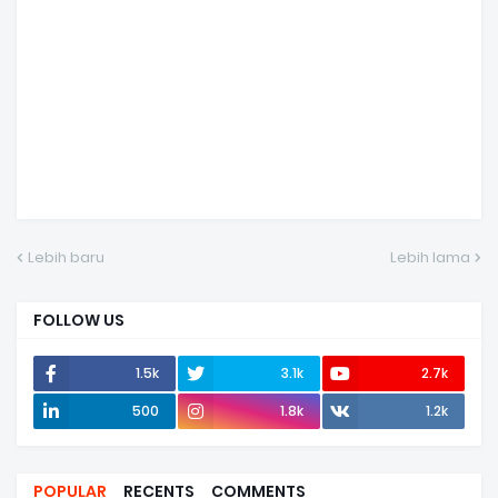
Lebih baru
Lebih lama
FOLLOW US
1.5k
3.1k
2.7k
500
1.8k
1.2k
POPULAR
RECENTS
COMMENTS