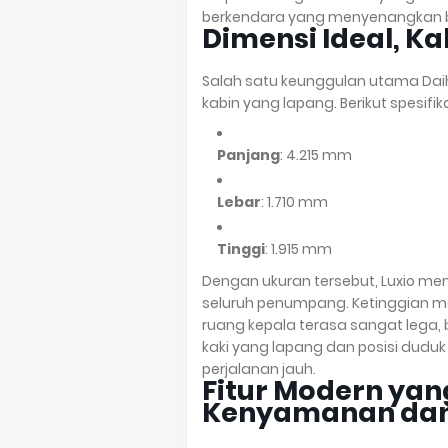
berkendara yang menyenangkan b
Dimensi Ideal, Ka
Salah satu keunggulan utama Daih
kabin yang lapang. Berikut spesifik
Panjang
: 4.215 mm
Lebar
: 1.710 mm
Tinggi
: 1.915 mm
Dengan ukuran tersebut, Luxio m
seluruh penumpang. Ketinggian 
ruang kepala terasa sangat lega,
kaki yang lapang dan posisi du
perjalanan jauh.
Fitur Modern ya
Kenyamanan da