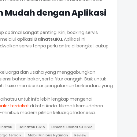
h Mudah dengan Aplikasi
optimal sangat penting. Kini, booking servis
 melalui aplikasi
DaihatsuKu
. Aplikasi ini
lkan servis tanpa perlu antre di bengkel, cukup
bil keluarga dan usaha yang menggabungkan
iensi bahan bakar, serta fitur canggih. Baik untuk
auh, Luxio memberikan pengalaman berkendara yang
Daihatsu untuk info lebih lengkap mengenai
aler terdekat
di kota Anda. Nikmati kemudahan
minibus modern pilihan keluarga Indonesia.
aihatsu
Daihatsu Luxio
Dimensi Daihatsu Luxio
arga terbaik
Mobil Minibus Nyaman
Review