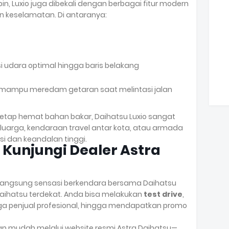
, Luxio juga dibekali dengan berbagai fitur modern
keselamatan. Di antaranya:
si udara optimal hingga baris belakang
mampu meredam getaran saat melintasi jalan
etap hemat bahan bakar, Daihatsu Luxio sangat
luarga, kendaraan travel antar kota, atau armada
i dan keandalan tinggi.
 Kunjungi Dealer Astra
 langsung sensasi berkendara bersama Daihatsu
 Daihatsu terdekat. Anda bisa melakukan
test drive
,
ga penjual profesional, hingga mendapatkan promo
gan mudah melalui website resmi Astra Daihatsu—