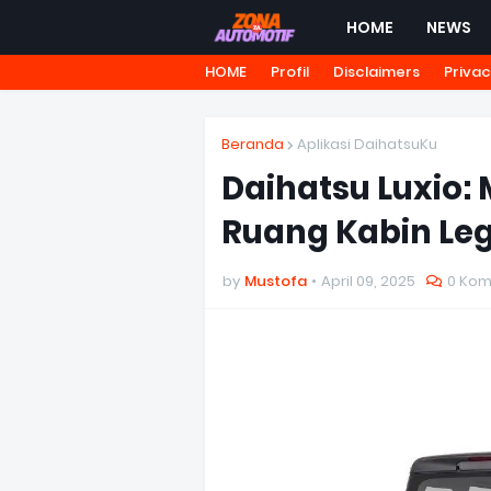
HOME
NEWS
HOME
Profil
Disclaimers
Privac
Beranda
Aplikasi DaihatsuKu
Daihatsu Luxio
Ruang Kabin Leg
by
Mustofa
April 09, 2025
0 Kom