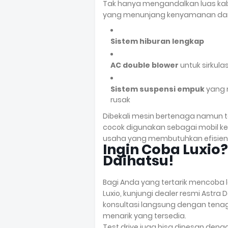
Tak hanya mengandalkan luas kabin
yang menunjang kenyamanan dan 
Sistem hiburan lengkap
AC double blower
untuk sirkula
Sistem suspensi empuk
yang 
rusak
Dibekali mesin bertenaga namun t
cocok digunakan sebagai mobil ke
usaha yang membutuhkan efisiens
Ingin Coba Luxio?
Daihatsu!
Bagi Anda yang tertarik mencoba
Luxio, kunjungi dealer resmi Astra
konsultasi langsung dengan tena
menarik yang tersedia.
Test drive juga bisa dipesan den