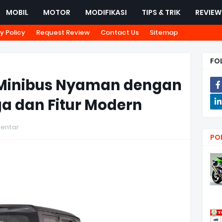
MOBIL
MOTOR
MODIFIKASI
TIPS & TRIK
REVIEW
y Policy
Request Review
Contact Us
Sitemap
FO
: Minibus Nyaman dengan
a dan Fitur Modern
entar
PO