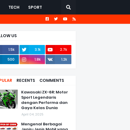
TECH
SPORT
LLOW US
1.5k
3.1k
2.7k
500
1.8k
1.2k
PULAR
RECENTS
COMMENTS
Kawasaki ZX-6R: Motor
Sport Legendaris
dengan Performa dan
Gaya Kelas Dunia
April 04, 2025
Mengenal Berbagai
Jenis-Jenis Mobil yang