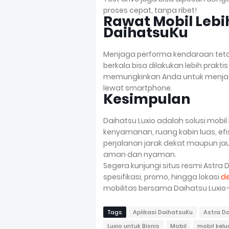
proses cepat, tanpa ribet!
Rawat Mobil Lebi
DaihatsuKu
Menjaga performa kendaraan tetap 
berkala bisa dilakukan lebih praktis
memungkinkan Anda untuk menjadwa
lewat smartphone.
Kesimpulan
Daihatsu Luxio adalah solusi mo
kenyamanan, ruang kabin luas, efis
perjalanan jarak dekat maupun j
aman dan nyaman.
Segera kunjungi situs resmi Astra 
spesifikasi, promo, hingga lokasi
de
mobilitas bersama Daihatsu Luxio—
Tags
Aplikasi DaihatsuKu
Astra D
Luxio untuk Bisnis
Mobil
mobil kelu