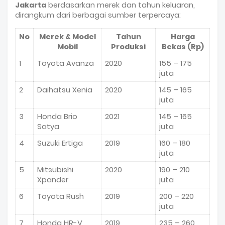
Jakarta
berdasarkan merek dan tahun keluaran,
dirangkum dari berbagai sumber terpercaya:
No
Merek & Model
Tahun
Harga
Mobil
Produksi
Bekas (Rp)
1
Toyota Avanza
2020
155 – 175
juta
2
Daihatsu Xenia
2020
145 – 165
juta
3
Honda Brio
2021
145 – 165
Satya
juta
4
Suzuki Ertiga
2019
160 – 180
juta
5
Mitsubishi
2020
190 – 210
Xpander
juta
6
Toyota Rush
2019
200 – 220
juta
7
Honda HR-V
2019
235 – 260