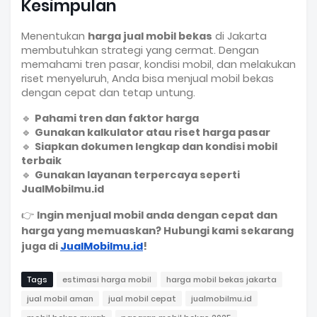
Kesimpulan
Menentukan
harga jual mobil bekas
di Jakarta
membutuhkan strategi yang cermat. Dengan
memahami tren pasar, kondisi mobil, dan melakukan
riset menyeluruh, Anda bisa menjual mobil bekas
dengan cepat dan tetap untung.
🔹
Pahami tren dan faktor harga
🔹
Gunakan kalkulator atau riset harga pasar
🔹
Siapkan dokumen lengkap dan kondisi mobil
terbaik
🔹
Gunakan layanan terpercaya seperti
JualMobilmu.id
👉
Ingin menjual mobil anda dengan cepat dan
harga yang memuaskan? Hubungi kami sekarang
juga di
JualMobilmu.id
!
Tags
estimasi harga mobil
harga mobil bekas jakarta
jual mobil aman
jual mobil cepat
jualmobilmu.id