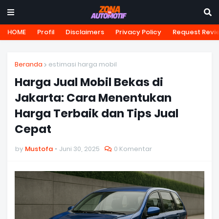
HOME
Profil
Disclaimers
Privacy Policy
Request Revi
Beranda
estimasi harga mobil
Harga Jual Mobil Bekas di
Jakarta: Cara Menentukan
Harga Terbaik dan Tips Jual
Cepat
by
Mustofa
Juni 30, 2025
0 Komentar