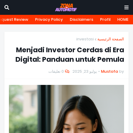
equest Review
Privacy Policy
Disclaimers
Profil
HOME
investasi
الصفحة الرئيسية
Menjadi Investor Cerdas di Era
Digital: Panduan untuk Pemula
0 تعليقات
يوليو 23, 2025
Mustofa
by