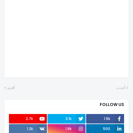
أحدث
أقدم
FOLLOW US
2.7k
3.1k
1.5k
1.2k
1.8k
500