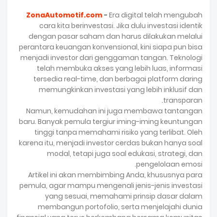
ZonaAutomotif.com
-
Era digital telah mengubah
cara kita berinvestasi. Jika dulu investasi identik
dengan pasar saham dan harus dilakukan melalui
perantara keuangan konvensional, kini siapa pun bisa
menjadi investor dari genggaman tangan. Teknologi
telah membuka akses yang lebih luas, informasi
tersedia real-time, dan berbagai platform daring
memungkinkan investasi yang lebih inklusif dan
transparan.
Namun, kemudahan ini juga membawa tantangan
baru. Banyak pemula tergiur iming-iming keuntungan
tinggi tanpa memahami risiko yang terlibat. Oleh
karena itu, menjadi investor cerdas bukan hanya soal
modal, tetapi juga soal edukasi, strategi, dan
pengelolaan emosi.
Artikel ini akan membimbing Anda, khususnya para
pemula, agar mampu mengenali jenis-jenis investasi
yang sesuai, memahami prinsip dasar dalam
membangun portofolio, serta menjelajahi dunia