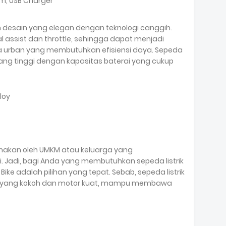
arm, USB Charger
esain yang elegan dengan teknologi canggih.
l assist dan throttle, sehingga dapat menjadi
na urban yang membutuhkan efisiensi daya. Sepeda
ng tinggi dengan kapasitas baterai yang cukup
loy
unakan oleh UMKM atau keluarga yang
 Jadi, bagi Anda yang membutuhkan sepeda listrik
ike adalah pilihan yang tepat. Sebab, sepeda listrik
ja yang kokoh dan motor kuat, mampu membawa