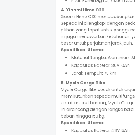
Fitur: Panel Digital, Sistem Al
4. Xiaomi Himo C30
Xiaomi Himo C30 menggabungkan d
Sepeda ini dilengkapi dengan peda
pilihan yang tepat untuk penggu
ini juga menawarkan ketahanan ya
besar untuk perjalanan jarak jauh.
Spesifikasi Utama:
Material Rangka: Aluminium Al
Kapasitas Baterai: 36V 10Ah
Jarak Tempuh: 75 km
5. Mycle Cargo Bike
Mycle Cargo Bike cocok untuk dig
membutuhkan sepeda multifungsi.
untuk angkut barang, Mycle Cargo B
ini dirancang dengan rangka ba
beban hingga 150 kg.
Spesifikasi Utama:
Kapasitas Baterai: 48V 15Ah