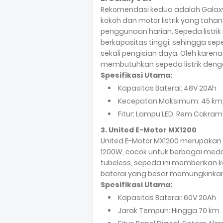
Rekomendasi kedua adalah Galaxy 3
kokoh dan motor listrik yang taha
penggunaan harian. Sepeda listrik
berkapasitas tinggi, sehingga se
sekali pengisian daya. Oleh karena 
membutuhkan sepeda listrik denga
Spesifikasi Utama:
Kapasitas Baterai: 48V 20Ah
Kecepatan Maksimum: 45 km
Fitur: Lampu LED, Rem Cakra
3. United E-Motor MX1200
United E-Motor MX1200 merupakan
1200W, cocok untuk berbagai med
tubeless, sepeda ini memberikan 
baterai yang besar memungkinkan 
Spesifikasi Utama:
Kapasitas Baterai: 60V 20Ah
Jarak Tempuh: Hingga 70 km