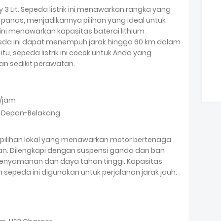
 Lit. Sepeda listrik ini menawarkan rangka yang
n panas, menjadikannya pilihan yang ideal untuk
 ini menawarkan kapasitas baterai lithium
peda ini dapat menempuh jarak hingga 60 km dalam
itu, sepeda listrik ini cocok untuk Anda yang
n sedikit perawatan.
/jam
m Depan-Belakang
 pilihan lokal yang menawarkan motor bertenaga
an. Dilengkapi dengan suspensi ganda dan ban
kenyamanan dan daya tahan tinggi. Kapasitas
sepeda ini digunakan untuk perjalanan jarak jauh.