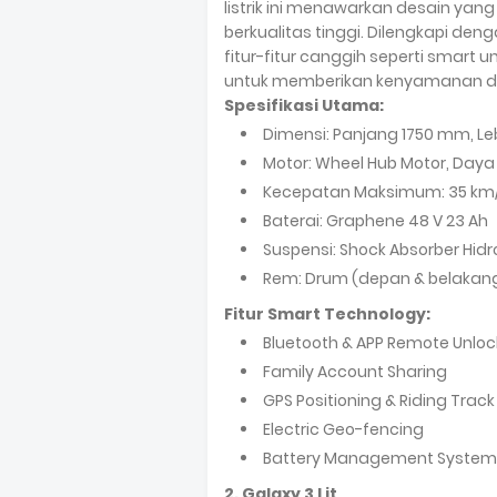
listrik ini menawarkan desain yan
berkualitas tinggi. Dilengkapi de
fitur-fitur canggih seperti smart u
untuk memberikan kenyamanan d
Spesifikasi Utama:
Dimensi: Panjang 1750 mm, L
Motor: Wheel Hub Motor, Day
Kecepatan Maksimum: 35 km
Baterai: Graphene 48 V 23 Ah
Suspensi: Shock Absorber Hidro
Rem: Drum (depan & belakan
Fitur Smart Technology:
Bluetooth & APP Remote Unloc
Family Account Sharing
GPS Positioning & Riding Track
Electric Geo-fencing
Battery Management System
2. Galaxy 3 Lit