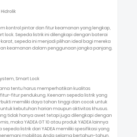
Hidrolik
tem kontrol pintar dan fitur keamanan yang lengkap,
 lock. Sepeda listrik ini dilengkapi dengan baterai
arat, sepeda ini menjadi pilihan ideal bagi mereka
an keamanan dalam penggunaan jangka panjang.
 System, Smart Lock
 lama tentu harus memperhatikan kualitas
fitur-fitur pendukung. Keenam sepeda listrik yang
rbukti memiliki daya tahan tinggi dan cocok untuk
untuk kebutuhan harian maupun aktivitas khusus.
yang tidak hanya awet tetapi juga dilengkapi dengan
omis, maka YADEA GT 10 atau produk YADEA lainnya
na sepeda listrik dari YADEA memiliki spesifikasi yang
menemani mobilitas Anda selama bertahun-tahun.