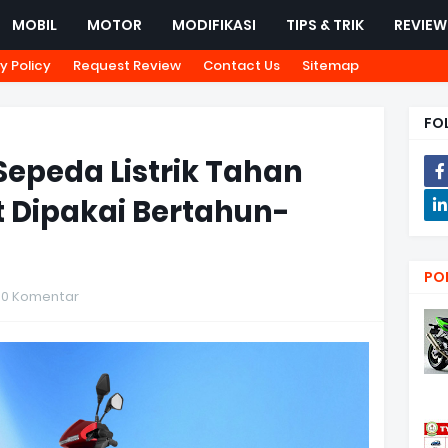
MOBIL
MOTOR
MODIFIKASI
TIPS & TRIK
REVIEW
y Policy
Request Review
Contact Us
Sitemap
FO
epeda Listrik Tahan
 Dipakai Bertahun-
PO
0 Komentar