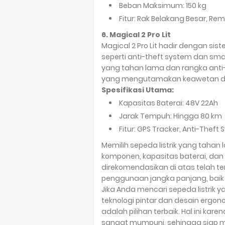
Beban Maksimum: 150 kg
Fitur: Rak Belakang Besar, Rem 
6. Magical 2 Pro Lit
Magical 2 Pro Lit hadir dengan sis
seperti anti-theft system dan smart
yang tahan lama dan rangka anti-k
yang mengutamakan keawetan d
Spesifikasi Utama:
Kapasitas Baterai: 48V 22Ah
Jarak Tempuh: Hingga 80 km
Fitur: GPS Tracker, Anti-Theft
Memilih sepeda listrik yang tahan
komponen, kapasitas baterai, dan 
direkomendasikan di atas telah te
penggunaan jangka panjang, baik 
Jika Anda mencari sepeda listrik 
teknologi pintar dan desain ergon
adalah pilihan terbaik. Hal ini kare
sangat mumpuni, sehingga siap 