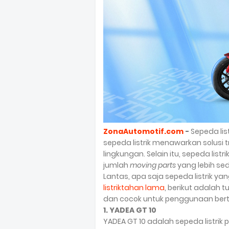
ZonaAutomotif.com
-
Sepeda lis
sepeda listrik menawarkan solusi 
lingkungan. Selain itu, sepeda lis
jumlah
moving parts
yang lebih sedi
Lantas, apa saja sepeda listrik y
listriktahan lama
, berikut adalah 
dan cocok untuk penggunaan ber
1. YADEA GT 10
YADEA GT 10 adalah sepeda listri