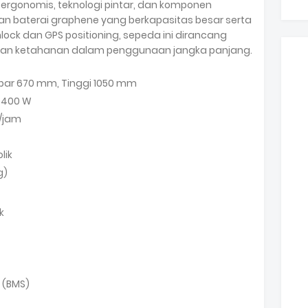
g ergonomis, teknologi pintar, dan komponen
ngan baterai graphene yang berkapasitas besar serta
nlock dan GPS positioning, sepeda ini dirancang
an ketahanan dalam penggunaan jangka panjang.
ebar 670 mm, Tinggi 1050 mm
a 400 W
/jam
lik
g)
k
 (BMS)