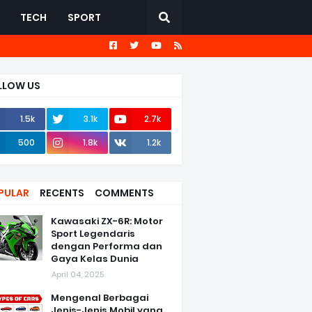
TECH
SPORT
LLOW US
1.5k
3.1k
2.7k
500
1.8k
1.2k
PULAR
RECENTS
COMMENTS
Kawasaki ZX-6R: Motor
Sport Legendaris
dengan Performa dan
Gaya Kelas Dunia
April 04, 2025
Mengenal Berbagai
Jenis-Jenis Mobil yang