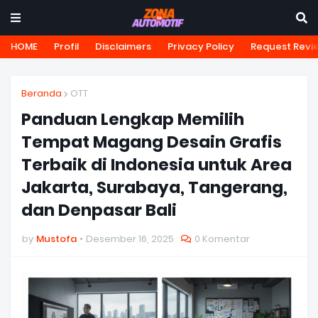
HOME
Profil
Disclaimers
Privacy Policy
Request Revi
Beranda
OTT
Panduan Lengkap Memilih
Tempat Magang Desain Grafis
Terbaik di Indonesia untuk Area
Jakarta, Surabaya, Tangerang,
dan Denpasar Bali
by
Mustofa
Desember 16, 2025
0 Komentar