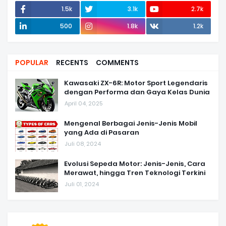
1.5k
3.1k
2.7k
500
1.8k
1.2k
POPULAR
RECENTS
COMMENTS
Kawasaki ZX-6R: Motor Sport Legendaris
dengan Performa dan Gaya Kelas Dunia
April 04, 2025
Mengenal Berbagai Jenis-Jenis Mobil
yang Ada di Pasaran
Juli 08, 2024
Evolusi Sepeda Motor: Jenis-Jenis, Cara
Merawat, hingga Tren Teknologi Terkini
Juli 01, 2024