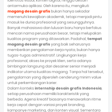
identitas visual, konten digital, hingga desain
antarmuka aplikasi. Oleh karena itu, mengikuti
magang desain grafis
bukan hanya sekadar
memenuhi kewajiban akademik, tetapi menjadi pintu
masuk ke dunia profesional yang sesungguhnya.
Banyak mahasiswa dan lulusan baru hanya berfokus
mencari nama perusahaan besar, tetapi melupakan
kualitas program yang ditawarkan. Padahal,
tempat
magang desain grafis
yang baik seharusnya
memberikan pengalaman kerja nyata, bukan hanya
tugas-tugas administratif. Lingkungan kerja
profesional, akses ke proyek klien, serta adanya
bimbingan langsung dari desainer senior menjadi
indikator utama kualitas magang. Tanpa hal tersebut,
pengalaman yang diperoleh cenderung minim value
untuk perkembangan karier.
Dalam konteks
internship desain grafis Indonesia
,
setiap perusahaan memiliki karakteristik yang
berbeda. Agensi kreatif biasanya menawarkan ritme
kerja cepat dengan variasi proyek branding,
kampanye marketing, dan konten visual. Sementara