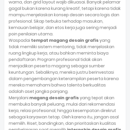
warna, dan grid layout wajib dikuasai. Banyak pelamar
gagal bukan karena kurang kreatif, tetapi karena tidak
mampu menjelaskan konsep desain secara logis dan
profesional. Sikap terbuka terhadap masukan,
kemauan belajar, dan etos kerja juga sering menjadi
poin penilaian utama.
Waspadai
tempat magang desain grafis
yang
tidak memiliki sistem mentoring, tidak menjelaskan
ruang lingkup kerja, atau bahkan meminta biaya
pendaftaran. Program profesional tidak akan
menjadikan peserta magang sebagai sumber
keuntungan. Sebaliknya, mereka justru berinvestasi
dalam pengembangan keterampilan peserta karena
mereka memahami bahwa talenta berkualitas
adalah aset jangka panjang.
Menjalani
magang desain grafis
yang tepat akan
membuka banyak peluang, mulai dari rekomendasi
kerja, relasi profesional, hingga kesempatan direkrut
sebagai karyawan tetap. Oleh karena itu, jangan asal
memilih. Riset, bandingkan, dan prioritaskan kualitas
pembelajaran saat memilih
internship desain grafis